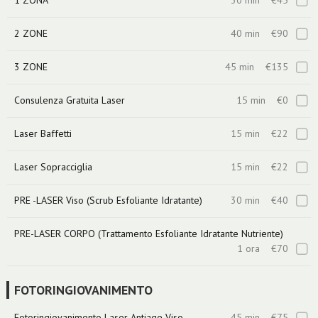
1 ZONA
30 min
€45
2 ZONE
40 min
€90
3 ZONE
45 min
€135
Consulenza Gratuita Laser
15 min
€0
Laser Baffetti
15 min
€22
Laser Sopracciglia
15 min
€22
PRE -LASER Viso (Scrub Esfoliante Idratante)
30 min
€40
PRE-LASER CORPO (Trattamento Esfoliante Idratante Nutriente)
1 ora
€70
FOTORINGIOVANIMENTO
Fotoringiovanimento Laser Antiage Viso
45 min
€75