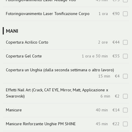
Fotoringiovanimento Laser Tonificazione Corpo
1 ora
€90
MANI
Copertura Acrilico Corto
2 ore
€44
Copertura Gel Corte
1 ora e 30 min
€35
Copertura un Unghia (dalla seconda settimana o altro lavoro)
15 min
€4
Effetti Nail Art (Crack, CAT EYE, Mirror, Matt, Applicazione x
Swarovski)
6 min
€2
Manicure
40 min
€14
Manicure Rinforzante Unghie PM SHINE
45 min
€22