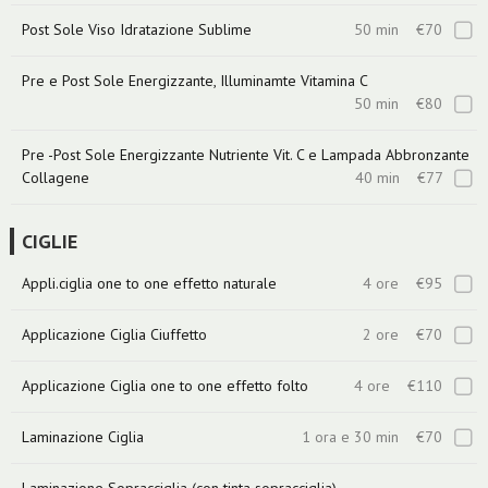
Post Sole Viso Idratazione Sublime
50 min
€70
Pre e Post Sole Energizzante, Illuminamte Vitamina C
50 min
€80
Pre -Post Sole Energizzante Nutriente Vit. C e Lampada Abbronzante
Collagene
40 min
€77
CIGLIE
Appli.ciglia one to one effetto naturale
4 ore
€95
Applicazione Ciglia Ciuffetto
2 ore
€70
Applicazione Ciglia one to one effetto folto
4 ore
€110
Laminazione Ciglia
1 ora e 30 min
€70