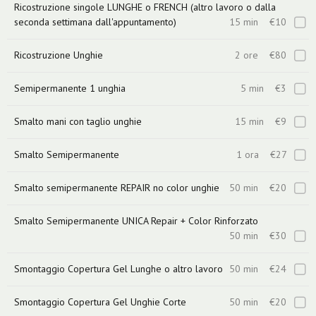
Ricostruzione singole LUNGHE o FRENCH (altro lavoro o dalla
seconda settimana dall'appuntamento)
15 min
€10
Ricostruzione Unghie
2 ore
€80
Semipermanente 1 unghia
5 min
€3
Smalto mani con taglio unghie
15 min
€9
Smalto Semipermanente
1 ora
€27
Smalto semipermanente REPAIR no color unghie
50 min
€20
Smalto Semipermanente UNICA Repair + Color Rinforzato
50 min
€30
Smontaggio Copertura Gel Lunghe o altro lavoro
50 min
€24
Smontaggio Copertura Gel Unghie Corte
50 min
€20