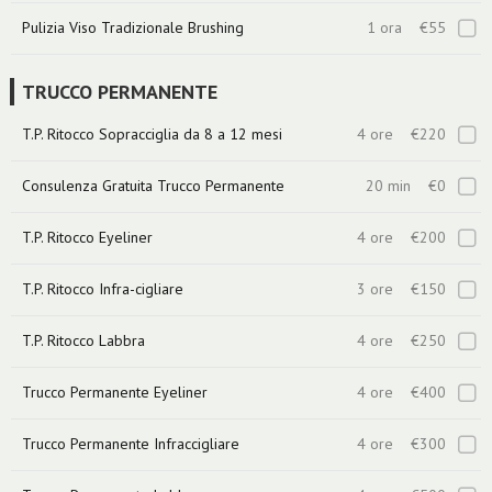
Pulizia Viso Tradizionale Brushing
1 ora
€55
TRUCCO PERMANENTE
T.P. Ritocco Sopracciglia da 8 a 12 mesi
4 ore
€220
Consulenza Gratuita Trucco Permanente
20 min
€0
T.P. Ritocco Eyeliner
4 ore
€200
T.P. Ritocco Infra-cigliare
3 ore
€150
T.P. Ritocco Labbra
4 ore
€250
Trucco Permanente Eyeliner
4 ore
€400
Trucco Permanente Infraccigliare
4 ore
€300