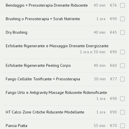
Bendaggio + Pressoterapia Drenante Riducente
45 min
€76
Brushing o Pressoterapia + Scrub Nutriente
1 ora
€90
Dry Brushing
40 min
€45
Esfoliante Rigenerante e Massaggio Drenante Energizzante
1 ora e 30 min
€90
Esfoliante Rigenerante Peeling Corpo
40 min
€60
Fango Cellulite Tonificante + Pressoterapia
50 min
€77
Fango Urto e Antigravity Massage Riducente Ridensificante
1 ora
€90
HT Calco Zone Critiche Riducente Modellante
1 ora
€90
Pancia Piatta
55 min
€70