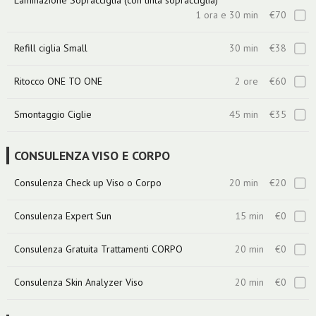
Laminazione Sopracciglia (con tinta sopracciglia)
1 ora e 30 min
€70
Refill ciglia Small
30 min
€38
Ritocco ONE TO ONE
2 ore
€60
Smontaggio Ciglie
45 min
€35
CONSULENZA VISO E CORPO
Consulenza Check up Viso o Corpo
20 min
€20
Consulenza Expert Sun
15 min
€0
Consulenza Gratuita Trattamenti CORPO
20 min
€0
Consulenza Skin Analyzer Viso
20 min
€0