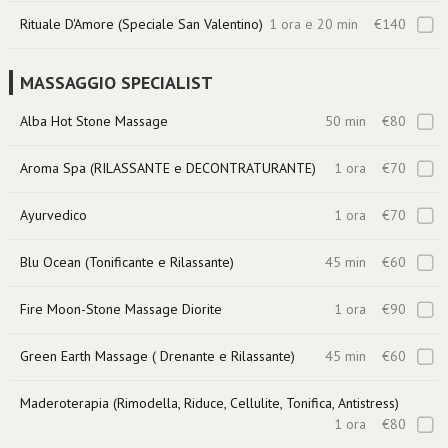
Rituale D'Amore (Speciale San Valentino)
1 ora e 20 min
€140
MASSAGGIO SPECIALIST
Alba Hot Stone Massage
50 min
€80
Aroma Spa (RILASSANTE e DECONTRATURANTE)
1 ora
€70
Ayurvedico
1 ora
€70
Blu Ocean (Tonificante e Rilassante)
45 min
€60
Fire Moon-Stone Massage Diorite
1 ora
€90
Green Earth Massage ( Drenante e Rilassante)
45 min
€60
Maderoterapia (Rimodella, Riduce, Cellulite, Tonifica, Antistress)
1 ora
€80