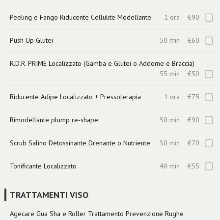
Peeling e Fango Riducente Cellulite Modellante
1 ora
€90
Push Up Glutei
50 min
€60
R.D.R. PRIME Localizzato (Gamba e Glutei o Addome e Braccia)
55 min
€50
Riducente Adipe Localizzato + Pressoterapia
1 ora
€75
Rimodellante plump re-shape
50 min
€90
Scrub Salino Detossinante Drenante o Nutriente
50 min
€70
Tonificante Localizzato
40 min
€55
TRATTAMENTI VISO
Agecare Gua Sha e Roller Trattamento Prevenzione Rughe