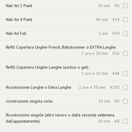
Nail Art 2 Paint
20 min
€6
Nail Art 4 Paint
40 min
€14
Nail Art Full
1 ora
€30
Refill Copertura Unghie French, Babyboomer o EXTRA Lunghe
2 ore e 30 min
€56
Refill-Copertura Unghie Lunghe (acrilico o gel)
2 ore e 20 min
€48
Ricostruzione Lunghe o Extra Lunghe
2 ore e 30 min
€105
ricostruzione singola corta
10 min
€6
Ricostruzione singole (altro lavoro o dalla seconda settimana
dall'appuntamento)
10 min
€8