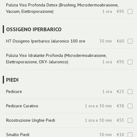
Pulizia Viso Profonda Detox (Brushing, Microdermoabrasione,
Vaccum, Elettroporazione)
1 ora
€95
OSSIGENO IPERBARICO
HT Ossigeno Iperbarico Jaluronico 100 ore
30 min
€60
Pulizia Viso Idratante Profonda (Microdermoabrasione,
Elettroporazione, OXY- Jaluronico)
1 ora
€95
PIEDI
Pedicure
1 ora
€25
Pedicure Curativo
1 ora e 30 min
€38
Ricostruzione Unghie Piedi
1 ora e 30 min
€53
Smalto Piedi
30 min
€10