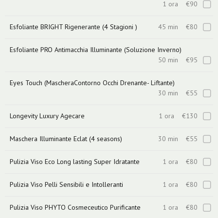
1 ora
€90
Esfoliante BRIGHT Rigenerante (4 Stagioni )
45 min
€80
Esfoliante PRO Antimacchia Illuminante (Soluzione Inverno)
50 min
€95
Eyes Touch (MascheraContorno Occhi Drenante- Liftante)
30 min
€55
Longevity Luxury Agecare
1 ora
€130
Maschera Illuminante Eclat (4 seasons)
30 min
€55
Pulizia Viso Eco Long lasting Super Idratante
1 ora
€80
Pulizia Viso Pelli Sensibili e Intolleranti
1 ora
€80
Pulizia Viso PHYTO Cosmeceutico Purificante
1 ora
€80