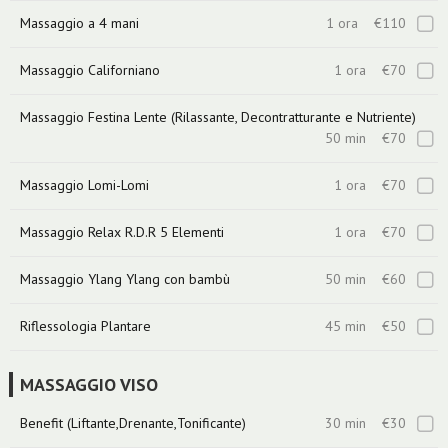
Massaggio a 4 mani
1 ora
€110
Massaggio Californiano
1 ora
€70
Massaggio Festina Lente (Rilassante, Decontratturante e Nutriente)
50 min
€70
Massaggio Lomi-Lomi
1 ora
€70
Massaggio Relax R.D.R 5 Elementi
1 ora
€70
Massaggio Ylang Ylang con bambù
50 min
€60
Riflessologia Plantare
45 min
€50
MASSAGGIO VISO
Benefit (Liftante,Drenante,Tonificante)
30 min
€30