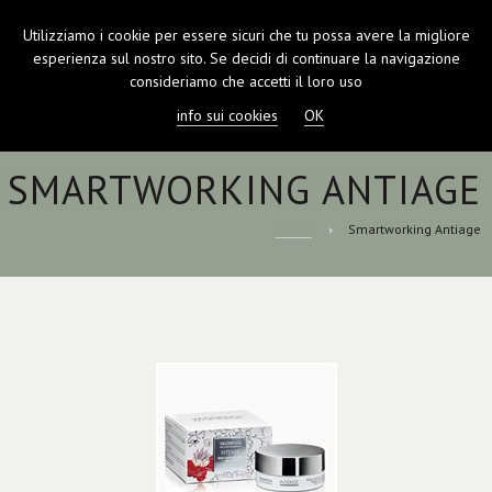
Utilizziamo i cookie per essere sicuri che tu possa avere la migliore
TOGGL
esperienza sul nostro sito. Se decidi di continuare la navigazione
NAVIGA
consideriamo che accetti il loro uso
info sui cookies
OK
SMARTWORKING ANTIAGE
Home
Smartworking Antiage