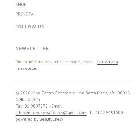
SHOP
PRENOTA
FOLLOW US
NEWSLETTER
Rimani informato su tutte le nostre novità:
Iscriviti alla
newsletter
© 2026 Alba Centro Benessere - Via Santa Maria, 48 , 00048
Nettuno (RM)
Tel.: 06 9807272 - Email:
albacentrobenessere.acb@gmail.com
- PI: 10129451000
powered by
BeautyCheck
Visa
MasterCard
PayPal
American
Express