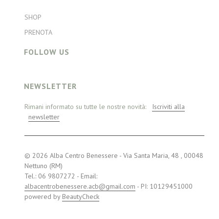
SHOP
PRENOTA
FOLLOW US
NEWSLETTER
Rimani informato su tutte le nostre novità:
Iscriviti alla
newsletter
© 2026 Alba Centro Benessere - Via Santa Maria, 48 , 00048
Nettuno (RM)
Tel.: 06 9807272 - Email:
albacentrobenessere.acb@gmail.com
- PI: 10129451000
powered by
BeautyCheck
Visa
MasterCard
PayPal
American