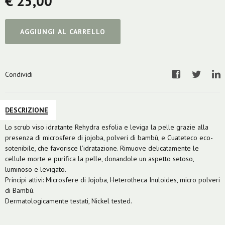
€ 25,00
AGGIUNGI AL CARRELLO
Condividi
Facebook
Twitter
Li
DESCRIZIONE
Lo scrub viso idratante Rehydra esfolia e leviga la pelle grazie alla
presenza di microsfere di jojoba, polveri di bambù, e Cuateteco eco-
sotenibile, che favorisce l’idratazione. Rimuove delicatamente le
cellule morte e purifica la pelle, donandole un aspetto setoso,
luminoso e levigato.
Principi attivi: Microsfere di Jojoba, Heterotheca Inuloides, micro polveri
di Bambù.
Dermatologicamente testati, Nickel tested.