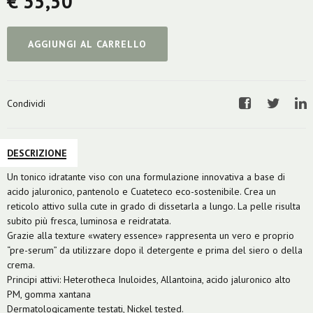
€ 35,50
AGGIUNGI AL CARRELLO
Condividi
Facebook
Twitter
Li
DESCRIZIONE
Un tonico idratante viso con una formulazione innovativa a base di
acido jaluronico, pantenolo e Cuateteco eco-sostenibile. Crea un
reticolo attivo sulla cute in grado di dissetarla a lungo. La pelle risulta
subito più fresca, luminosa e reidratata.
Grazie alla texture «watery essence» rappresenta un vero e proprio
“pre-serum” da utilizzare dopo il detergente e prima del siero o della
crema.
Principi attivi: Heterotheca Inuloides, Allantoina, acido jaluronico alto
PM, gomma xantana
Dermatologicamente testati, Nickel tested.